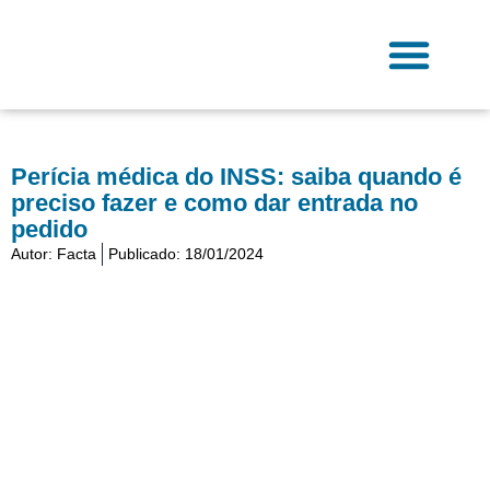
Ir
para
o
conteúdo
Fale Conosco
Perícia médica do INSS: saiba quando é
preciso fazer e como dar entrada no
pedido
Autor:
Facta
Publicado:
18/01/2024