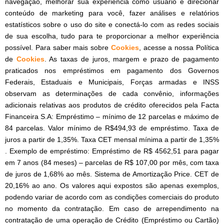
navegação, melhorar sua experiência como usuário e direcionar
conteúdo de marketing para você, fazer análises e relatórios
estatísticos sobre o uso do site e conectá-lo com as redes sociais
de sua escolha, tudo para te proporcionar a melhor experiência
possível. Para saber mais sobre
Cookies
, acesse a nossa Política
de
Cookies
. As taxas de juros, margem e prazo de pagamento
praticados nos empréstimos em pagamento dos Governos
Federais, Estaduais e Municipais, Forças armadas e INSS
observam as determinações de cada convênio, informações
adicionais relativas aos produtos de crédito oferecidos pela Facta
Financeira S.A: Empréstimo – mínimo de 12 parcelas e máximo de
84 parcelas. Valor mínimo de R$494,93 de empréstimo. Taxa de
juros a partir de 1,35%. Taxa CET mensal mínima a partir de 1,35%
. Exemplo de empréstimo: Empréstimo de R$ 4562,51 para pagar
em 7 anos (84 meses) – parcelas de R$ 107,00 por mês, com taxa
de juros de 1,68% ao mês. Sistema de Amortização Price. CET de
20,16% ao ano. Os valores aqui expostos são apenas exemplos,
podendo variar de acordo com as condições comerciais do produto
no momento da contratação. Em caso de arrependimento na
contratação de uma operação de Crédito (Empréstimo ou Cartão)