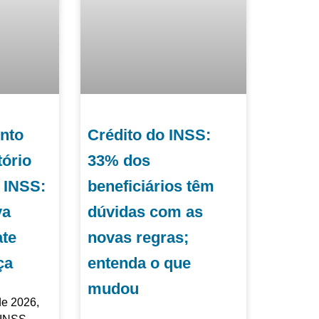
nto
Crédito do INSS:
tório
33% dos
 INSS:
beneficiários têm
va
dúvidas com as
ate
novas regras;
ça
entenda o que
mudou
de 2026,