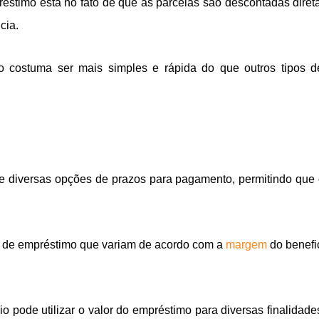
stimo está no fato de que as parcelas são descontadas diret
cia.
 costuma ser mais simples e rápida do que outros tipos de
 diversas opções de prazos para pagamento, permitindo que o
es de empréstimo que variam de acordo com a
margem
do benefic
io pode utilizar o valor do empréstimo para diversas finalidades