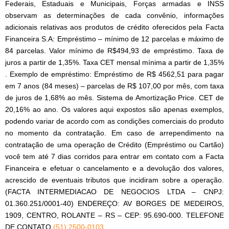
Federais, Estaduais e Municipais, Forças armadas e INSS
observam as determinações de cada convênio, informações
adicionais relativas aos produtos de crédito oferecidos pela Facta
Financeira S.A: Empréstimo – mínimo de 12 parcelas e máximo de
84 parcelas. Valor mínimo de R$494,93 de empréstimo. Taxa de
juros a partir de 1,35%. Taxa CET mensal mínima a partir de 1,35%
. Exemplo de empréstimo: Empréstimo de R$ 4562,51 para pagar
em 7 anos (84 meses) – parcelas de R$ 107,00 por mês, com taxa
de juros de 1,68% ao mês. Sistema de Amortização Price. CET de
20,16% ao ano. Os valores aqui expostos são apenas exemplos,
podendo variar de acordo com as condições comerciais do produto
no momento da contratação. Em caso de arrependimento na
contratação de uma operação de Crédito (Empréstimo ou Cartão)
você tem até 7 dias corridos para entrar em contato com a Facta
Financeira e efetuar o cancelamento e a devolução dos valores,
acrescido de eventuais tributos que incidiram sobre a operação.
(FACTA INTERMEDIACAO DE NEGOCIOS LTDA – CNPJ:
01.360.251/0001-40) ENDEREÇO: AV BORGES DE MEDEIROS,
1909, CENTRO, ROLANTE – RS – CEP: 95.690-000. TELEFONE
DE CONTATO
(51) 2500-0103
.