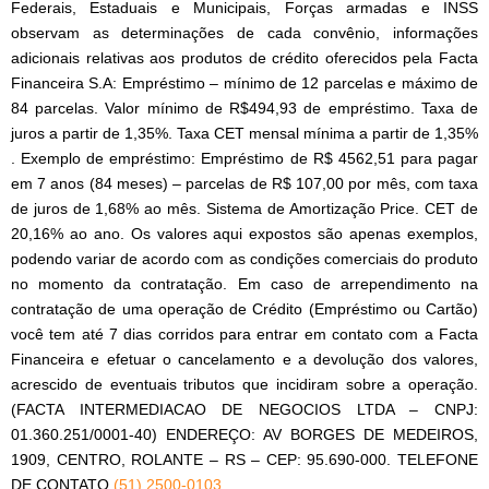
Federais, Estaduais e Municipais, Forças armadas e INSS
observam as determinações de cada convênio, informações
adicionais relativas aos produtos de crédito oferecidos pela Facta
Financeira S.A: Empréstimo – mínimo de 12 parcelas e máximo de
84 parcelas. Valor mínimo de R$494,93 de empréstimo. Taxa de
juros a partir de 1,35%. Taxa CET mensal mínima a partir de 1,35%
. Exemplo de empréstimo: Empréstimo de R$ 4562,51 para pagar
em 7 anos (84 meses) – parcelas de R$ 107,00 por mês, com taxa
de juros de 1,68% ao mês. Sistema de Amortização Price. CET de
20,16% ao ano. Os valores aqui expostos são apenas exemplos,
podendo variar de acordo com as condições comerciais do produto
no momento da contratação. Em caso de arrependimento na
contratação de uma operação de Crédito (Empréstimo ou Cartão)
você tem até 7 dias corridos para entrar em contato com a Facta
Financeira e efetuar o cancelamento e a devolução dos valores,
acrescido de eventuais tributos que incidiram sobre a operação.
(FACTA INTERMEDIACAO DE NEGOCIOS LTDA – CNPJ:
01.360.251/0001-40) ENDEREÇO: AV BORGES DE MEDEIROS,
1909, CENTRO, ROLANTE – RS – CEP: 95.690-000. TELEFONE
DE CONTATO
(51) 2500-0103
.