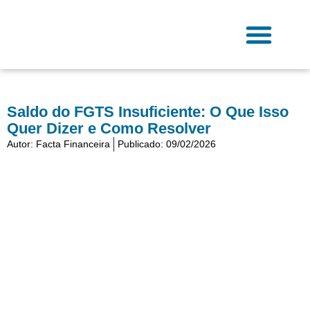
Ir
para
o
conteúdo
Fale Conosco
Saldo do FGTS Insuficiente: O Que Isso
Quer Dizer e Como Resolver
Autor:
Facta Financeira
Publicado:
09/02/2026