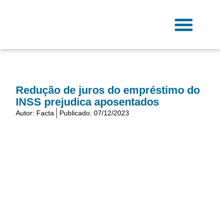
Ir
para
o
conteúdo
Fale Conosco
Redução de juros do empréstimo do
INSS prejudica aposentados
Autor:
Facta
Publicado:
07/12/2023