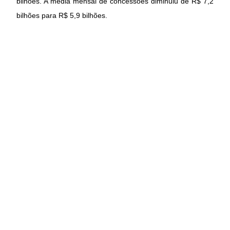
bilhões. A média mensal de concessões diminuiu de R$ 7,2
bilhões para R$ 5,9 bilhões.