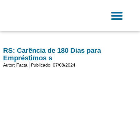
Ir
para
o
conteúdo
Fale Conosco
RS: Carência de 180 Dias para
Empréstimos s
Autor:
Facta
Publicado:
07/08/2024