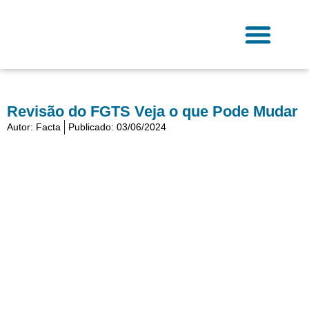
Ir
para
o
conteúdo
Fale Conosco
Revisão do FGTS Veja o que Pode Mudar
Autor:
Facta
Publicado:
03/06/2024