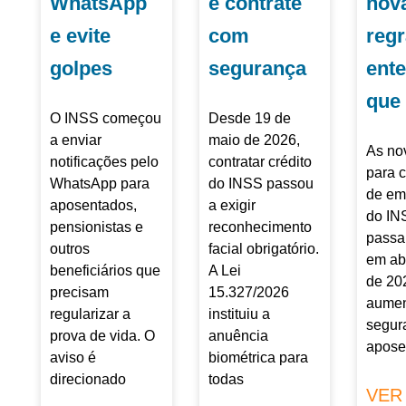
WhatsApp
e contrate
nov
e evite
com
regr
golpes
segurança
ent
que
O INSS começou
Desde 19 de
a enviar
maio de 2026,
As no
notificações pelo
contratar crédito
para 
WhatsApp para
do INSS passou
de em
aposentados,
a exigir
do IN
pensionistas e
reconhecimento
passa
outros
facial obrigatório.
em ab
beneficiários que
A Lei
de 20
precisam
15.327/2026
aumen
regularizar a
instituiu a
segur
prova de vida. O
anuência
apose
aviso é
biométrica para
direcionado
todas
VER