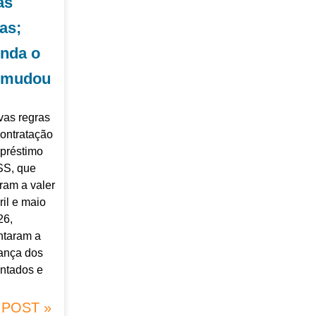
as
as;
enda o
 mudou
vas regras
contratação
préstimo
SS, que
ram a valer
ril e maio
26,
taram a
ança dos
ntados e
 POST »