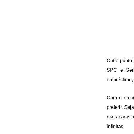
Outro ponto 
SPC e Sera
empréstimo, 
Com o empré
preferir. Se
mais caras,
infinitas.