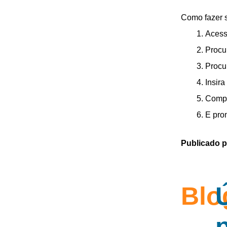
Como fazer s
Acess
Procu
Procu
Insir
Compl
E pron
Publicado p
Blo