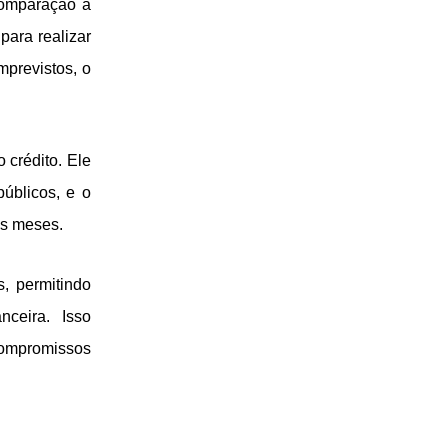
comparação a
para realizar
mprevistos, o
 crédito. Ele
úblicos, e o
os meses.
, permitindo
ceira. Isso
compromissos