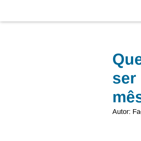
Ir
para
o
conteúdo
Que
ser
mê
Autor:
Fa