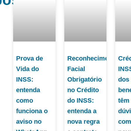
Prova de
Reconhecimento
Créd
Vida do
Facial
INS
INSS:
Obrigatório
dos
entenda
no Crédito
bene
como
do INSS:
têm
funciona o
entenda a
dúv
aviso no
nova regra
com