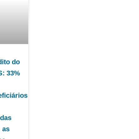
ito do
S: 33%
ficiários
idas
 as