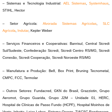
– Sistemas e Tecnologia Industrial:
AEL Sistemas
,
Systemhaus
,
STIHL, Hector
– Setor Agrícola:
Alvorada Sistemas Agrícolas
,
SLC
Agrícola
,
Indutar
, Kepler Weber
– Serviços Financeiros e Cooperativas: Banrisul, Central Sicredi
Sul/Sudeste, Confederação Sicredi, Sicredi Centro RS/MG, Sicredi
Conexão, Sicredi Cooperação, Sicredi Noroeste RS/MG
– Manufatura e Produção: Be8, Box Print, Bruning Tecnometal,
CMPC, FCC, Termolar
– Outros Setores: Fundacred, GKN do Brasil, Grazziotin, Grupo
Aeromot, Grupo Guarida, Grupo J2M – Unidade 01, HERC,
Hospital de Clínicas de Passo Fundo (HCPF), Hospital Moinhos de
Vento, Inbetta, Lojas Lebes, Sistema Ocergs, TI&CSC Randoncorp,