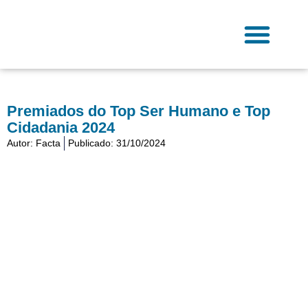
Ir
para
o
conteúdo
Fale Conosco
Premiados do Top Ser Humano e Top
Cidadania 2024
Autor:
Facta
Publicado:
31/10/2024