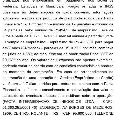
praticados nos empréstimos em pagamento dos Governos
Federais, Estaduais e Municipais, Forças armadas e INSS
observam as determinações de cada convênio, informações
adicionais relativas aos produtos de crédito oferecidos pela Facta
Financeira S.A: Empréstimo – mínimo de 12 parcelas e máximo de
84 parcelas. Valor mínimo de R$494,93 de empréstimo. Taxa de
juros a partir de 1,35%. Taxa CET mensal mínima a partir de 1,35%
. Exemplo de empréstimo: Empréstimo de R$ 4562,51 para pagar
em 7 anos (84 meses) – parcelas de R$ 107,00 por mês, com taxa
de juros de 1,68% ao mês. Sistema de Amortização Price. CET de
20,16% ao ano. Os valores aqui expostos são apenas exemplos,
podendo variar de acordo com as condições comerciais do produto
no momento da contratação. Em caso de arrependimento na
contratação de uma operação de Crédito (Empréstimo ou Cartão)
você tem até 7 dias corridos para entrar em contato com a Facta
Financeira e efetuar o cancelamento e a devolução dos valores,
acrescido de eventuais tributos que incidiram sobre a operação.
(FACTA INTERMEDIACAO DE NEGOCIOS LTDA – CNPJ:
01.360.251/0001-40) ENDEREÇO: AV BORGES DE MEDEIROS,
1909, CENTRO, ROLANTE – RS – CEP: 95.690-000. TELEFONE