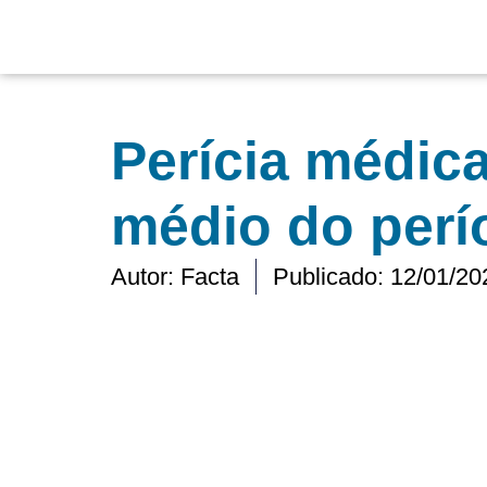
Ir
para
o
conteúdo
Perícia médica
médio do perí
Autor:
Facta
Publicado:
12/01/20