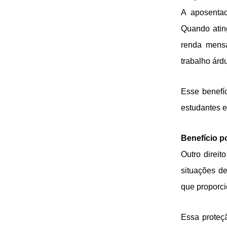
A aposentad
Quando atin
renda mensa
trabalho árd
Esse benefí
estudantes e
Benefício p
Outro direi
situações d
que proporci
Essa proteç