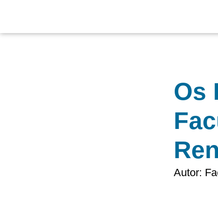
Ir
para
o
conteúdo
Os 
Fac
Ren
Autor:
Fa