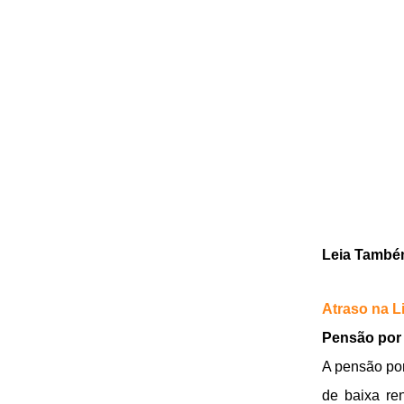
Leia Tamb
Atraso na 
Pensão por
A pensão po
de baixa re