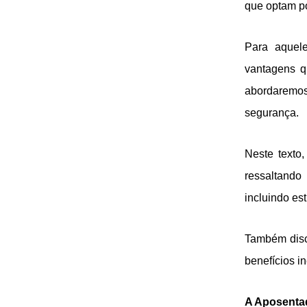
que optam por
Para aquele
vantagens q
abordaremos
segurança.
Neste texto
ressaltando
incluindo es
Também disc
benefícios i
A Aposentad