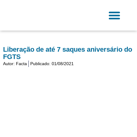
Ir
para
o
conteúdo
Fale Conosco
Liberação de até 7 saques aniversário do
FGTS
Autor:
Facta
Publicado:
01/08/2021