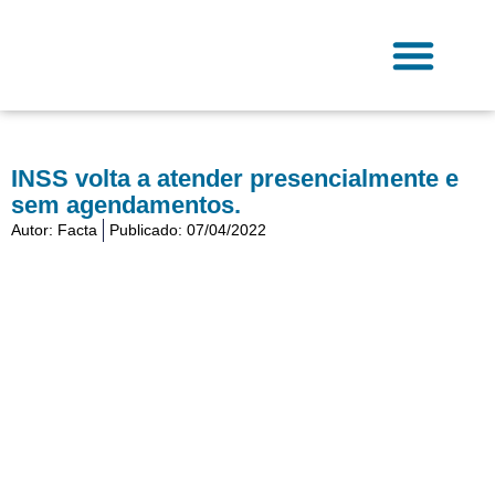
Ir
para
o
conteúdo
Fale Conosco
INSS volta a atender presencialmente e
sem agendamentos.
Autor:
Facta
Publicado:
07/04/2022