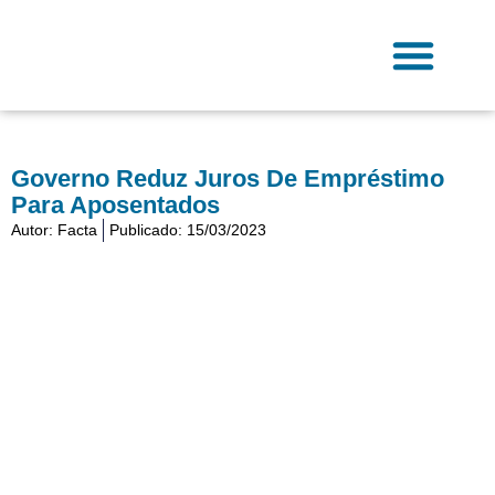
Ir
para
o
conteúdo
Fale Conosco
Governo Reduz Juros De Empréstimo
Para Aposentados
Autor:
Facta
Publicado:
15/03/2023