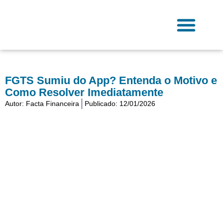
Ir
para
o
conteúdo
Fale Conosco
FGTS Sumiu do App? Entenda o Motivo e
Como Resolver Imediatamente
Autor:
Facta Financeira
Publicado:
12/01/2026