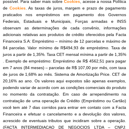
possível. Para saber mais sobre
Cookies
, acesse a nossa Política
de
Cookies
. As taxas de juros, margem e prazo de pagamento
praticados nos empréstimos em pagamento dos Governos
Federais, Estaduais e Municipais, Forças armadas e INSS
observam as determinações de cada convênio, informações
adicionais relativas aos produtos de crédito oferecidos pela Facta
Financeira S.A: Empréstimo – mínimo de 12 parcelas e máximo de
84 parcelas. Valor mínimo de R$494,93 de empréstimo. Taxa de
juros a partir de 1,35%. Taxa CET mensal mínima a partir de 1,35%
. Exemplo de empréstimo: Empréstimo de R$ 4562,51 para pagar
em 7 anos (84 meses) – parcelas de R$ 107,00 por mês, com taxa
de juros de 1,68% ao mês. Sistema de Amortização Price. CET de
20,16% ao ano. Os valores aqui expostos são apenas exemplos,
podendo variar de acordo com as condições comerciais do produto
no momento da contratação. Em caso de arrependimento na
contratação de uma operação de Crédito (Empréstimo ou Cartão)
você tem até 7 dias corridos para entrar em contato com a Facta
Financeira e efetuar o cancelamento e a devolução dos valores,
acrescido de eventuais tributos que incidiram sobre a operação.
(FACTA INTERMEDIACAO DE NEGOCIOS LTDA – CNPJ: