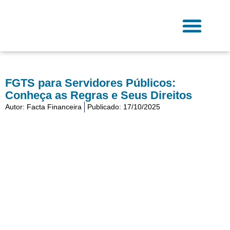
Ir
para
o
conteúdo
Fale Conosco
FGTS para Servidores Públicos:
Conheça as Regras e Seus Direitos
Autor:
Facta Financeira
Publicado:
17/10/2025