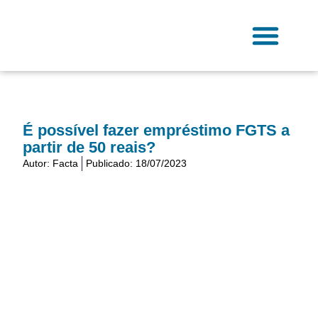
Ir
para
o
conteúdo
Fale Conosco
É possível fazer empréstimo FGTS a
partir de 50 reais?
Autor:
Facta
Publicado:
18/07/2023