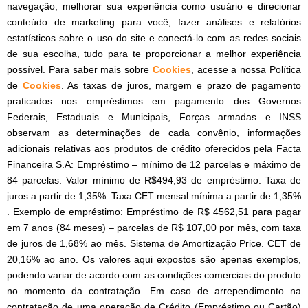
navegação, melhorar sua experiência como usuário e direcionar
conteúdo de marketing para você, fazer análises e relatórios
estatísticos sobre o uso do site e conectá-lo com as redes sociais
de sua escolha, tudo para te proporcionar a melhor experiência
possível. Para saber mais sobre
Cookies
, acesse a nossa Política
de
Cookies
. As taxas de juros, margem e prazo de pagamento
praticados nos empréstimos em pagamento dos Governos
Federais, Estaduais e Municipais, Forças armadas e INSS
observam as determinações de cada convênio, informações
adicionais relativas aos produtos de crédito oferecidos pela Facta
Financeira S.A: Empréstimo – mínimo de 12 parcelas e máximo de
84 parcelas. Valor mínimo de R$494,93 de empréstimo. Taxa de
juros a partir de 1,35%. Taxa CET mensal mínima a partir de 1,35%
. Exemplo de empréstimo: Empréstimo de R$ 4562,51 para pagar
em 7 anos (84 meses) – parcelas de R$ 107,00 por mês, com taxa
de juros de 1,68% ao mês. Sistema de Amortização Price. CET de
20,16% ao ano. Os valores aqui expostos são apenas exemplos,
podendo variar de acordo com as condições comerciais do produto
no momento da contratação. Em caso de arrependimento na
contratação de uma operação de Crédito (Empréstimo ou Cartão)