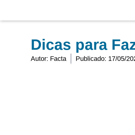
Ir
para
o
conteúdo
Dicas para Fa
Autor:
Facta
Publicado:
17/05/20