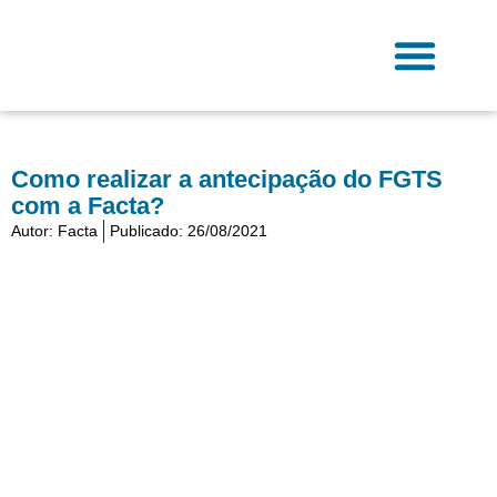
Ir
para
o
conteúdo
Fale Conosco
Como realizar a antecipação do FGTS
com a Facta?
Autor:
Facta
Publicado:
26/08/2021