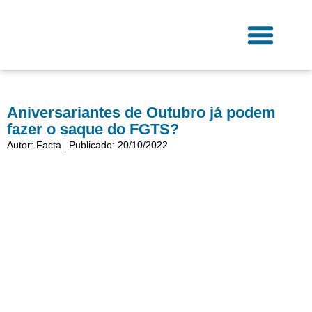
Ir
para
o
conteúdo
Fale Conosco
Aniversariantes de Outubro já podem
fazer o saque do FGTS?
Autor:
Facta
Publicado:
20/10/2022