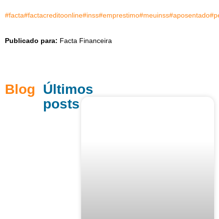
#facta#factacreditoonline#inss#emprestimo#meuinss#aposentado#pe
Publicado para:
Facta Financeira
Blog
Últimos
posts