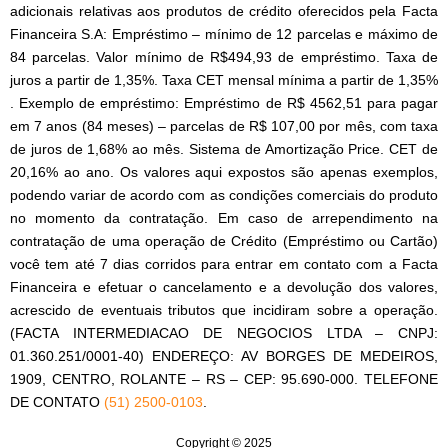
adicionais relativas aos produtos de crédito oferecidos pela Facta
Financeira S.A: Empréstimo – mínimo de 12 parcelas e máximo de
84 parcelas. Valor mínimo de R$494,93 de empréstimo. Taxa de
juros a partir de 1,35%. Taxa CET mensal mínima a partir de 1,35%
. Exemplo de empréstimo: Empréstimo de R$ 4562,51 para pagar
em 7 anos (84 meses) – parcelas de R$ 107,00 por mês, com taxa
de juros de 1,68% ao mês. Sistema de Amortização Price. CET de
20,16% ao ano. Os valores aqui expostos são apenas exemplos,
podendo variar de acordo com as condições comerciais do produto
no momento da contratação. Em caso de arrependimento na
contratação de uma operação de Crédito (Empréstimo ou Cartão)
você tem até 7 dias corridos para entrar em contato com a Facta
Financeira e efetuar o cancelamento e a devolução dos valores,
acrescido de eventuais tributos que incidiram sobre a operação.
(FACTA INTERMEDIACAO DE NEGOCIOS LTDA – CNPJ:
01.360.251/0001-40) ENDEREÇO: AV BORGES DE MEDEIROS,
1909, CENTRO, ROLANTE – RS – CEP: 95.690-000. TELEFONE
DE CONTATO
(51) 2500-0103
.
Copyright © 2025