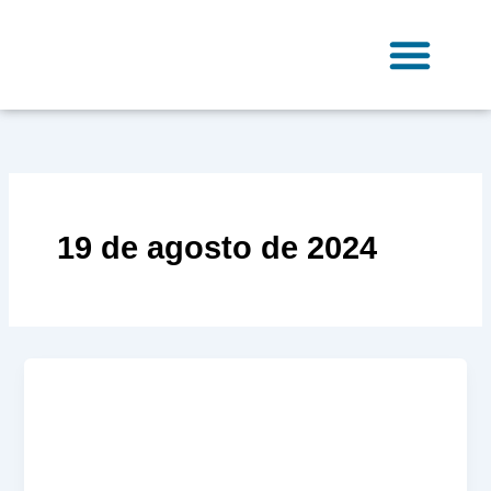
Ir
para
o
conteúdo
Fale Conosco
19 de agosto de 2024