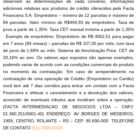
observam as determinações de cada convênio, informações
adicionais relativas aos produtos de crédito oferecidos pela Facta
Financeira S.A: Empréstimo – mínimo de 12 parcelas e máximo de
84 parcelas. Valor mínimo de R$494,93 de empréstimo. Taxa de
juros a partir de 1,35%. Taxa CET mensal mínima a partir de 1,35%
. Exemplo de empréstimo: Empréstimo de R$ 4562,51 para pagar
em 7 anos (84 meses) – parcelas de R$ 107,00 por mês, com taxa
de juros de 1,68% ao mês. Sistema de Amortização Price. CET de
20,16% ao ano. Os valores aqui expostos são apenas exemplos,
podendo variar de acordo com as condições comerciais do produto
no momento da contratação. Em caso de arrependimento na
contratação de uma operação de Crédito (Empréstimo ou Cartão)
você tem até 7 dias corridos para entrar em contato com a Facta
Financeira e efetuar o cancelamento e a devolução dos valores,
acrescido de eventuais tributos que incidiram sobre a operação.
(FACTA INTERMEDIACAO DE NEGOCIOS LTDA – CNPJ:
01.360.251/0001-40) ENDEREÇO: AV BORGES DE MEDEIROS,
1909, CENTRO, ROLANTE – RS – CEP: 95.690-000. TELEFONE
DE CONTATO
(51) 2500-0103
.