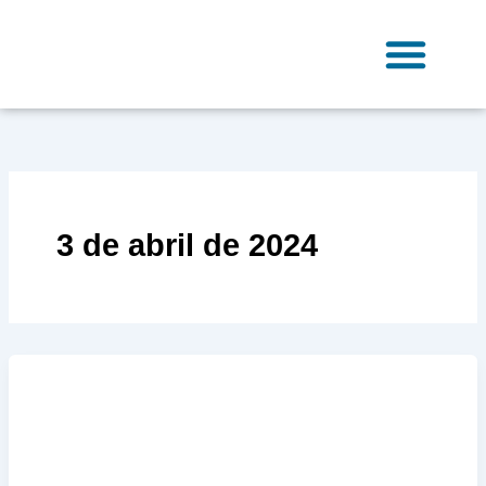
Ir
para
o
conteúdo
Fale Conosco
3 de abril de 2024