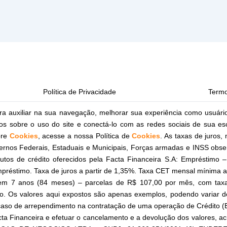
Política de Privacidade
Termo
ra auxiliar na sua navegação, melhorar sua experiência como usuári
ticos sobre o uso do site e conectá-lo com as redes sociais de sua e
bre
Cookies
, acesse a nossa Política de
Cookies
. As taxas de juros
nos Federais, Estaduais e Municipais, Forças armadas e INSS obse
odutos de crédito oferecidos pela Facta Financeira S.A: Empréstim
préstimo. Taxa de juros a partir de 1,35%. Taxa CET mensal mínima a
em 7 anos (84 meses) – parcelas de R$ 107,00 por mês, com taxa
o. Os valores aqui expostos são apenas exemplos, podendo variar d
aso de arrependimento na contratação de uma operação de Crédito (E
ta Financeira e efetuar o cancelamento e a devolução dos valores, acr