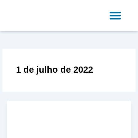
Ir
para
o
conteúdo
Fale Conosco
1 de julho de 2022