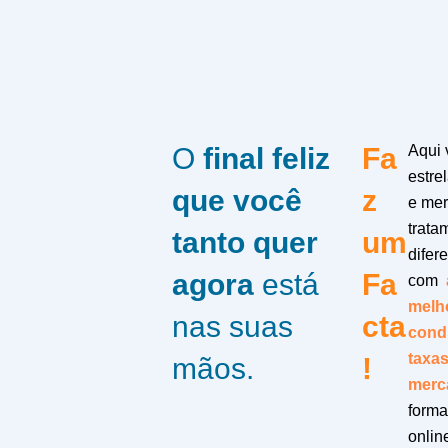
O
final feliz
Fa
Aqui 
estrel
que você
z
e me
trata
tanto quer
um
difer
agora
está
Fa
com
melh
nas suas
cta
cond
taxa
mãos.
!
merc
form
onlin