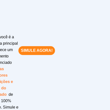
você é a
a principal
rece um
SIMULE AGORA!
mento
enciado
as
ores
ições e
s do
ado
de
a 100%
e. Simule e