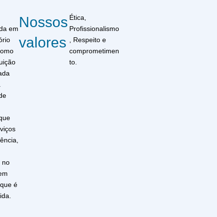
Ética,
Nossos
ida em
Profissionalismo
valores
ório
, Respeito e
como
comprometimen
uição
to.
ada
a
de
que
viços
ência,
a no
em
 que é
ida.