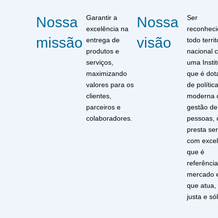
Garantir a
Ser
Nossa
Nossa
excelência na
reconhec
missão
visão
entrega de
todo territ
produtos e
nacional 
serviços,
uma Instit
maximizando
que é dot
valores para os
de polític
clientes,
moderna 
parceiros e
gestão de
colaboradores.
pessoas, 
presta ser
com excel
que é
referênci
mercado 
que atua,
justa e sól